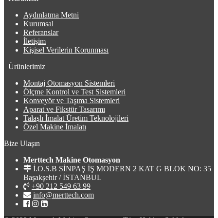
Aydınlatma Metni
Kurumsal
Referanslar
İletişim
Kişisel Verilerin Korunması
Ürünlerimiz
Montaj Otomasyon Sistemleri
Ölçme Kontrol ve Test Sistemleri
Konveyör ve Taşıma Sistemleri
Aparat ve Fikstür Tasarımı
Talaşlı İmalat Üretim Teknolojileri
Özel Makine İmalatı
Bize Ulaşın
Merttech Makine Otomasyon
İ.O.S.B SİNPAŞ İŞ MODERN 2 KAT G BLOK NO: 35
Başakşehir / İSTANBUL
+90 212 549 63 99
info@merttech.com