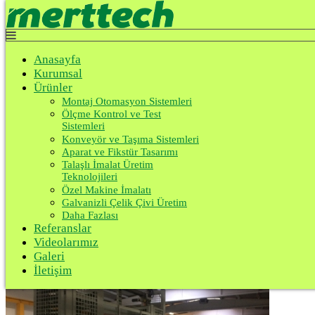
Top
Anasayfa
Kurumsal
Anasayfa
Ürünler
Kurumsal
Referanslar
Videolarımız
Ürünler
Galeri
Montaj Otomasyon Sistemleri
İletişim
Ölçme Kontrol ve Test
Sistemleri
Konveyör ve Taşıma Sistemleri
Aparat ve Fikstür Tasarımı
Beyaz Eşya Montaj Ve Otomasyonu
Talaşlı İmalat Üretim
Teknolojileri
Özel Makine İmalatı
Anasayfa
Galvanizli Çelik Çivi Üretim
Ürünler
Daha Fazlası
Montaj Otomasyon Sistemleri
Referanslar
Beyaz Eşya Montaj Ve Otomasyonu
Videolarımız
Galeri
İletişim