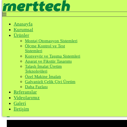
Top
Anasayfa
Kurumsal
Anasayfa
Ürünler
Kurumsal
Referanslar
Videolarımız
Ürünler
Galeri
Montaj Otomasyon Sistemleri
İletişim
Ölçme Kontrol ve Test
Sistemleri
Konveyör ve Taşıma Sistemleri
Aparat ve Fikstür Tasarımı
Hava Kaçak Test Sistemleri
Talaşlı İmalat Üretim
Teknolojileri
Özel Makine İmalatı
Anasayfa
Galvanizli Çelik Çivi Üretim
Ürünler
Daha Fazlası
Ölçme Kontrol ve Test Sistemleri
Referanslar
Hava Kaçak Test Sistemleri
Videolarımız
Galeri
Plastik Parça Eksik Baskı ve Çapa
İletişim