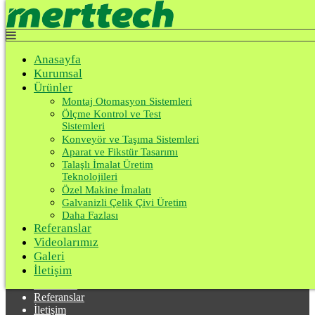
Top
Anasayfa
Kurumsal
Makine Yedek Parça
Anasayfa
Ürünler
Kurumsal
Referanslar
Anasayfa
Videolarımız
Ürünler
Ürünler
Galeri
Montaj Otomasyon Sistemleri
Talaşlı İmalat Üretim Teknolojileri
İletişim
Ölçme Kontrol ve Test
Makine Yedek Parça
Sistemleri
Konveyör ve Taşıma Sistemleri
Aparat ve Fikstür Tasarımı
Talaşlı İmalat Üretim
Teknolojileri
Özel Makine İmalatı
Merttech Makine Otomasyon | Makine Kalıp. 20 yıllık tecrübemiz
Galvanizli Çelik Çivi Üretim
ile sanayinin ihtiyaç duyduğu özel çözümlerimizi sizlerin hizmetine
Daha Fazlası
sunuyoruz.
Referanslar
Videolarımız
Kurumsal
Galeri
İletişim
Aydınlatma Metni
Kurumsal
Referanslar
İletişim