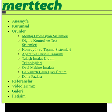
Top
Anasayfa
Kurumsal
Otomatik Montaj Hatları
Anasayfa
Ürünler
Kurumsal
Referanslar
Anasayfa
Videolarımız
Ürünler
Ürünler
Galeri
Montaj Otomasyon Sistemleri
Montaj Otomasyon Sistemleri
İletişim
Ölçme Kontrol ve Test
Otomatik Montaj Hatları
Sistemleri
Konveyör ve Taşıma Sistemleri
Aparat ve Fikstür Tasarımı
Hortum Çekme Sistemi
Talaşlı İmalat Üretim
Teknolojileri
Özel Makine İmalatı
Galvanizli Çelik Çivi Üretim
Daha Fazlası
Referanslar
Videolarımız
Galeri
İletişim