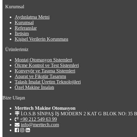
Kurumsal
Aydınlatma Metni
Kurumsal
Referanslar
İletişim
Kişisel Verilerin Korunması
Ürünlerimiz
Montaj Otomasyon Sistemleri
Ölçme Kontrol ve Test Sistemleri
Konveyör ve Taşıma Sistemleri
Aparat ve Fikstür Tasarımı
Talaşlı İmalat Üretim Teknolojileri
Özel Makine İmalatı
Bize Ulaşın
Merttech Makine Otomasyon
İ.O.S.B SİNPAŞ İŞ MODERN 2 KAT G BLOK NO: 35 Ba
+90 212 549 63 99
info@merttech.com