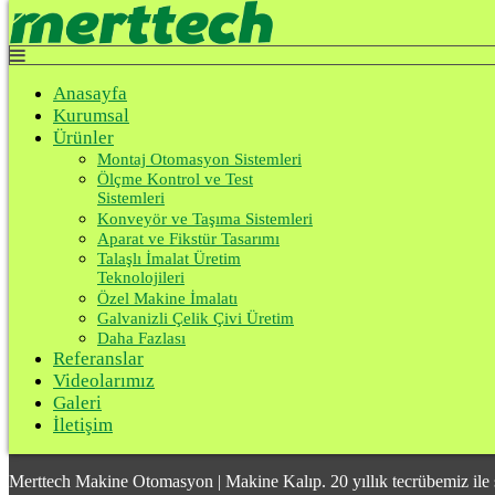
Top
Anasayfa
Kurumsal
Anasayfa
Ürünler
Kurumsal
Referanslar
Videolarımız
Ürünler
Galeri
Montaj Otomasyon Sistemleri
İletişim
Ölçme Kontrol ve Test
Sistemleri
Konveyör ve Taşıma Sistemleri
Aparat ve Fikstür Tasarımı
Parça Sabitleme ve Pozisyonlama Fikstürl
Talaşlı İmalat Üretim
Teknolojileri
Özel Makine İmalatı
Anasayfa
Galvanizli Çelik Çivi Üretim
Ürünler
Daha Fazlası
Aparat ve Fikstür Tasarımı
Referanslar
Parça Sabitleme ve Pozisyonlama Fikstürleri
Videolarımız
Galeri
İletişim
Merttech Makine Otomasyon | Makine Kalıp. 20 yıllık tecrübemiz ile 