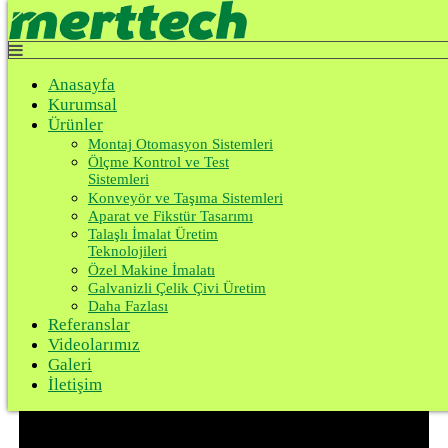
Top
Anasayfa
Kurumsal
Yarı Otomatik Montaj Hatları
Anasayfa
Ürünler
Kurumsal
Referanslar
Anasayfa
Videolarımız
Ürünler
Ürünler
Galeri
Montaj Otomasyon Sistemleri
Montaj Otomasyon Sistemleri
İletişim
Ölçme Kontrol ve Test
Yarı Otomatik Montaj Hatları
Sistemleri
Konveyör ve Taşıma Sistemleri
Aparat ve Fikstür Tasarımı
Rondela O-Ring Takma
Talaşlı İmalat Üretim
Teknolojileri
Özel Makine İmalatı
Galvanizli Çelik Çivi Üretim
Daha Fazlası
Referanslar
Videolarımız
Galeri
İletişim